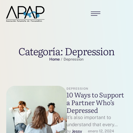
Categoría:
Depression
Home
/
Depression
DEPRESSION
10 Ways to Support
a Partner Who’s
Depressed
It’s also important to
understand that every
person’s experience with
Jessy
by 
enero 12, 2024